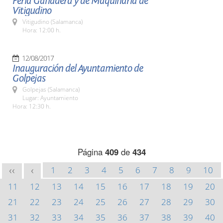
Feria Ganadera y de Maquinaria de
Vitigudino
Vitigudino (Salamanca)
Hora: 12:00 h.
12/08/2017
Inauguración del Ayuntamiento de
Golpejas
Golpejas (Salamanca)
Lugar: Ayuntamiento
Hora: 12:30 h.
Página
409
de
434
1
2
3
4
5
6
7
8
9
10
<<
<
11
12
13
14
15
16
17
18
19
20
21
22
23
24
25
26
27
28
29
30
31
32
33
34
35
36
37
38
39
40