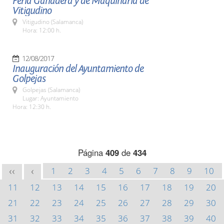
Feria Ganadera y de Maquinaria de
Vitigudino
Vitigudino (Salamanca)
Hora: 12:00 h.
12/08/2017
Inauguración del Ayuntamiento de
Golpejas
Golpejas (Salamanca)
Lugar: Ayuntamiento
Hora: 12:30 h.
Página
409
de
434
1
2
3
4
5
6
7
8
9
10
<<
<
11
12
13
14
15
16
17
18
19
20
21
22
23
24
25
26
27
28
29
30
31
32
33
34
35
36
37
38
39
40