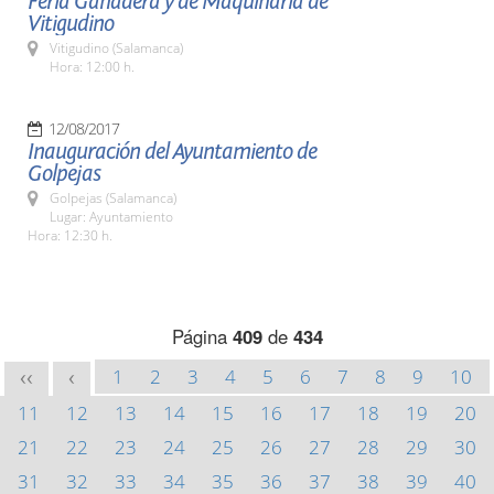
Feria Ganadera y de Maquinaria de
Vitigudino
Vitigudino (Salamanca)
Hora: 12:00 h.
12/08/2017
Inauguración del Ayuntamiento de
Golpejas
Golpejas (Salamanca)
Lugar: Ayuntamiento
Hora: 12:30 h.
Página
409
de
434
1
2
3
4
5
6
7
8
9
10
<<
<
11
12
13
14
15
16
17
18
19
20
21
22
23
24
25
26
27
28
29
30
31
32
33
34
35
36
37
38
39
40