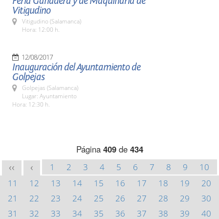
Feria Ganadera y de Maquinaria de
Vitigudino
Vitigudino (Salamanca)
Hora: 12:00 h.
12/08/2017
Inauguración del Ayuntamiento de
Golpejas
Golpejas (Salamanca)
Lugar: Ayuntamiento
Hora: 12:30 h.
Página
409
de
434
1
2
3
4
5
6
7
8
9
10
<<
<
11
12
13
14
15
16
17
18
19
20
21
22
23
24
25
26
27
28
29
30
31
32
33
34
35
36
37
38
39
40