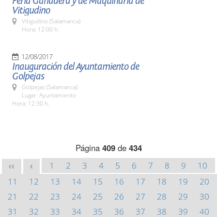
Feria Ganadera y de Maquinaria de
Vitigudino
Vitigudino (Salamanca)
Hora: 12:00 h.
12/08/2017
Inauguración del Ayuntamiento de
Golpejas
Golpejas (Salamanca)
Lugar: Ayuntamiento
Hora: 12:30 h.
Página
409
de
434
1
2
3
4
5
6
7
8
9
10
<<
<
11
12
13
14
15
16
17
18
19
20
21
22
23
24
25
26
27
28
29
30
31
32
33
34
35
36
37
38
39
40