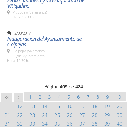
Feria Ganadera y de Maquinaria de
Vitigudino
Vitigudino (Salamanca)
Hora: 12:00 h.
12/08/2017
Inauguración del Ayuntamiento de
Golpejas
Golpejas (Salamanca)
Lugar: Ayuntamiento
Hora: 12:30 h.
Página
409
de
434
1
2
3
4
5
6
7
8
9
10
<<
<
11
12
13
14
15
16
17
18
19
20
21
22
23
24
25
26
27
28
29
30
31
32
33
34
35
36
37
38
39
40