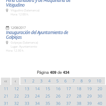
Feria Ganadera y de Maquinaria de
Vitigudino
Vitigudino (Salamanca)
Hora: 12:00 h.
12/08/2017
Inauguración del Ayuntamiento de
Golpejas
Golpejas (Salamanca)
Lugar: Ayuntamiento
Hora: 12:30 h.
Página
409
de
434
1
2
3
4
5
6
7
8
9
10
<<
<
11
12
13
14
15
16
17
18
19
20
21
22
23
24
25
26
27
28
29
30
31
32
33
34
35
36
37
38
39
40