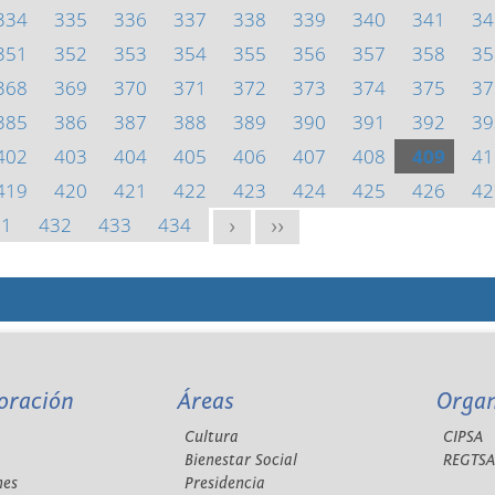
334
335
336
337
338
339
340
341
34
351
352
353
354
355
356
357
358
35
368
369
370
371
372
373
374
375
37
385
386
387
388
389
390
391
392
39
402
403
404
405
406
407
408
409
41
419
420
421
422
423
424
425
426
42
31
432
433
434
>
>>
oración
Áreas
Orga
Cultura
CIPSA
Bienestar Social
REGTS
nes
Presidencia