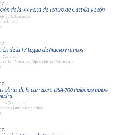
17
ión de la XX Feria de Teatro de Castilla y León
odrigo (Salamanca)
eatro Nuevo
h.
17
ión de la IV Legua de Nuevo Francos
a (Salamanca)
la de las Comarcas. Diputación de Salamanca
h.
17
las obras de la carretera DSA-700 Palaciosrubios-
iedra
edra (Salamanca)
planada junto a las piscinas
h.
17