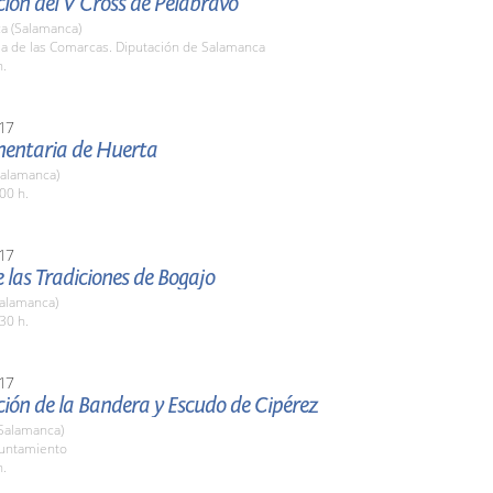
ión del V Cross de Pelabravo
a (Salamanca)
la de las Comarcas. Diputación de Salamanca
h.
17
imentaria de Huerta
Salamanca)
00 h.
17
de las Tradiciones de Bogajo
Salamanca)
30 h.
17
ión de la Bandera y Escudo de Cipérez
(Salamanca)
yuntamiento
h.