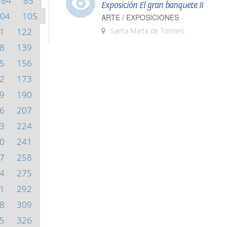
84
85
Exposición El gran banquete II
04
105
ARTE / EXPOSICIONES
1
122
Santa Marta de Tormes
8
139
5
156
2
173
9
190
6
207
3
224
0
241
7
258
4
275
1
292
8
309
5
326