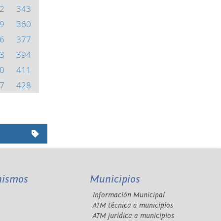
2
343
9
360
6
377
3
394
0
411
7
428
nismos
Municipios
Información Municipal
A
ATM técnica a municipios
ATM jurídica a municipios