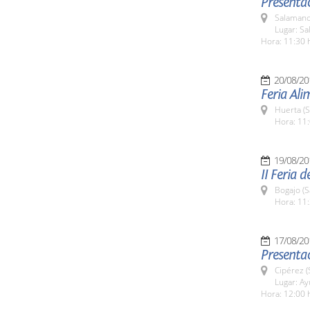
Presentac
Salamanc
Lugar: Sa
Hora: 11:30 
20/08/20
Feria Al
Huerta (
Hora: 11:
19/08/20
II Feria 
Bogajo (
Hora: 11:
17/08/20
Presentac
Cipérez 
Lugar: A
Hora: 12:00 