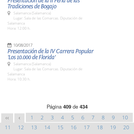
Presentación de la II Feria de las
Tradiciones de Bogajo
Salamanca (Salamanca)
Lugar: Sala de las Comarcas. Diputación de
Salamanca
Hora: 12:00 h.
10/08/2017
Presentación de la IV Carrera Popular
'Los 10.000 de Florida'
Salamanca (Salamanca)
Lugar: Sala de las Comarcas. Diputación de
Salamanca
Hora: 10:30 h.
Página
409
de
434
1
2
3
4
5
6
7
8
9
10
<<
<
11
12
13
14
15
16
17
18
19
20