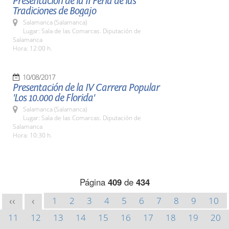
Presentación de la II Feria de las
Tradiciones de Bogajo
Salamanca (Salamanca)
Lugar: Sala de las Comarcas. Diputación de
Salamanca
Hora: 12:00 h.
10/08/2017
Presentación de la IV Carrera Popular
'Los 10.000 de Florida'
Salamanca (Salamanca)
Lugar: Sala de las Comarcas. Diputación de
Salamanca
Hora: 10:30 h.
Página
409
de
434
1
2
3
4
5
6
7
8
9
10
<<
<
11
12
13
14
15
16
17
18
19
20