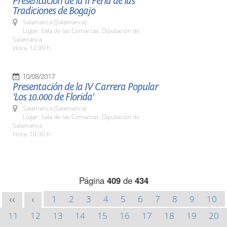
Presentación de la II Feria de las
Tradiciones de Bogajo
Salamanca (Salamanca)
Lugar: Sala de las Comarcas. Diputación de
Salamanca
Hora: 12:00 h.
10/08/2017
Presentación de la IV Carrera Popular
'Los 10.000 de Florida'
Salamanca (Salamanca)
Lugar: Sala de las Comarcas. Diputación de
Salamanca
Hora: 10:30 h.
Página
409
de
434
1
2
3
4
5
6
7
8
9
10
<<
<
11
12
13
14
15
16
17
18
19
20