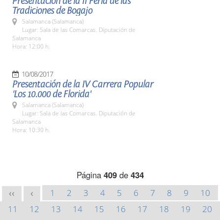
Presentación de la II Feria de las
Tradiciones de Bogajo
Salamanca (Salamanca)
Lugar: Sala de las Comarcas. Diputación de
Salamanca
Hora: 12:00 h.
10/08/2017
Presentación de la IV Carrera Popular
'Los 10.000 de Florida'
Salamanca (Salamanca)
Lugar: Sala de las Comarcas. Diputación de
Salamanca
Hora: 10:30 h.
Página
409
de
434
1
2
3
4
5
6
7
8
9
10
<<
<
11
12
13
14
15
16
17
18
19
20