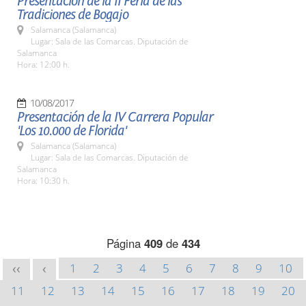
Presentación de la II Feria de las
Tradiciones de Bogajo
Salamanca (Salamanca)
Lugar: Sala de las Comarcas. Diputación de
Salamanca
Hora: 12:00 h.
10/08/2017
Presentación de la IV Carrera Popular
'Los 10.000 de Florida'
Salamanca (Salamanca)
Lugar: Sala de las Comarcas. Diputación de
Salamanca
Hora: 10:30 h.
Página
409
de
434
1
2
3
4
5
6
7
8
9
10
<<
<
11
12
13
14
15
16
17
18
19
20