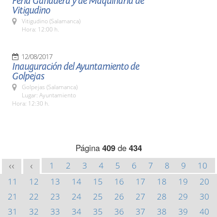
Feria Ganadera y de Maquinaria de
Vitigudino
Vitigudino (Salamanca)
Hora: 12:00 h.
12/08/2017
Inauguración del Ayuntamiento de
Golpejas
Golpejas (Salamanca)
Lugar: Ayuntamiento
Hora: 12:30 h.
Página
409
de
434
1
2
3
4
5
6
7
8
9
10
<<
<
11
12
13
14
15
16
17
18
19
20
21
22
23
24
25
26
27
28
29
30
31
32
33
34
35
36
37
38
39
40