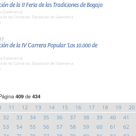
ión de la II Feria de las Tradiciones de Bogajo
a (Salamanca)
la de las Comarcas. Diputación de Salamanca
h.
17
ión de la IV Carrera Popular 'Los 10.000 de
a (Salamanca)
la de las Comarcas. Diputación de Salamanca
h.
Página
409
de
434
0
11
12
13
14
15
16
17
18
19
20
32
33
34
35
36
37
38
39
40
41
53
54
55
56
57
58
59
60
61
62