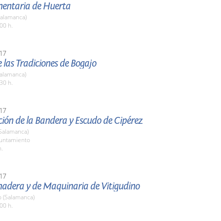
imentaria de Huerta
Salamanca)
00 h.
17
de las Tradiciones de Bogajo
Salamanca)
30 h.
17
ión de la Bandera y Escudo de Cipérez
(Salamanca)
yuntamiento
h.
17
nadera y de Maquinaria de Vitigudino
o (Salamanca)
00 h.