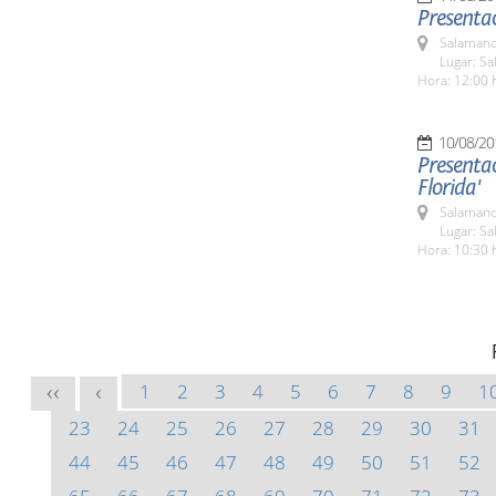
Presentac
Salamanc
Lugar: Sa
Hora: 12:00 
10/08/20
Presentac
Florida'
Salamanc
Lugar: Sa
Hora: 10:30 
1
2
3
4
5
6
7
8
9
1
<<
<
23
24
25
26
27
28
29
30
31
44
45
46
47
48
49
50
51
52