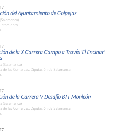
17
ción del Ayuntamiento de Golpejas
 (Salamanca)
yuntamiento
h.
17
ión de la X Carrera Campo a Través 'El Encinar'
s
a (Salamanca)
la de las Comarcas. Diputación de Salamanca
h.
17
ción de la Carrera V Desafío BTT Monleón
a (Salamanca)
la de las Comarcas. Diputación de Salamanca
h.
17