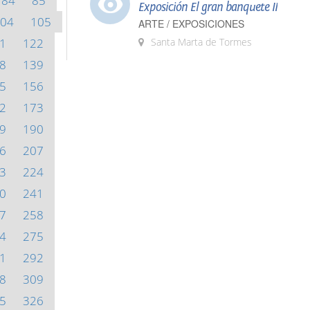
84
85
Exposición El gran banquete II
04
105
ARTE / EXPOSICIONES
1
122
Santa Marta de Tormes
8
139
5
156
2
173
9
190
6
207
3
224
0
241
7
258
4
275
1
292
8
309
5
326