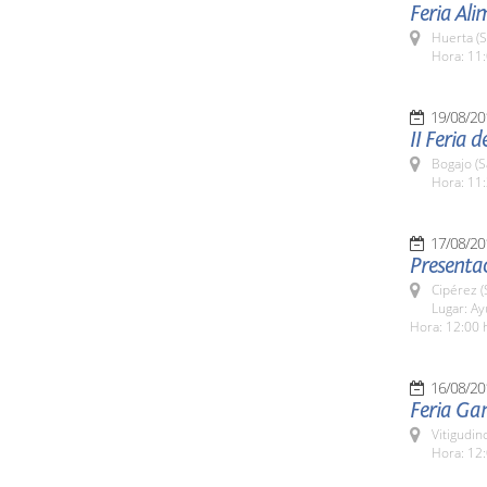
Feria Al
Huerta (
Hora: 11:
19/08/20
II Feria 
Bogajo (
Hora: 11:
17/08/20
Presentac
Cipérez 
Lugar: A
Hora: 12:00 
16/08/20
Feria Ga
Vitigudin
Hora: 12: