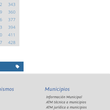
2
343
9
360
6
377
3
394
0
411
7
428
nismos
Municipios
Información Municipal
A
ATM técnica a municipios
ATM jurídica a municipios