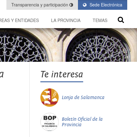
Transparencia y participación
Sede Electrónica
REAS Y ENTIDADES
LA PROVINCIA
TEMAS
a
Te interesa
Lonja de Salamanca
Boletín Oficial de la
Provincia