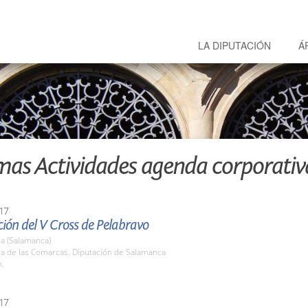
LA DIPUTACIÓN
Á
mas Actividades agenda corporativ
17
ión del V Cross de Pelabravo
a (Salamanca)
la de las Comarcas. Diputación de Salamanca
h.
17