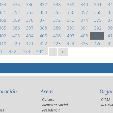
334
335
336
337
338
339
340
341
34
351
352
353
354
355
356
357
358
35
368
369
370
371
372
373
374
375
37
385
386
387
388
389
390
391
392
39
402
403
404
405
406
407
408
409
41
419
420
421
422
423
424
425
426
42
31
432
433
434
>
>>
oración
Áreas
Orga
Cultura
CIPSA
Bienestar Social
REGTS
nes
Presidencia