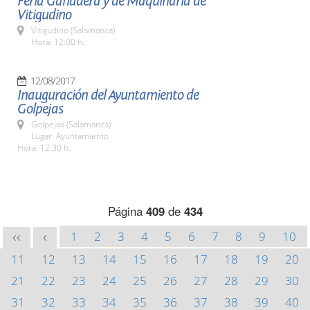
Feria Ganadera y de Maquinaria de
Vitigudino
Vitigudino (Salamanca)
Hora: 12:00 h.
12/08/2017
Inauguración del Ayuntamiento de
Golpejas
Golpejas (Salamanca)
Lugar: Ayuntamiento
Hora: 12:30 h.
Página
409
de
434
1
2
3
4
5
6
7
8
9
10
<<
<
11
12
13
14
15
16
17
18
19
20
21
22
23
24
25
26
27
28
29
30
31
32
33
34
35
36
37
38
39
40