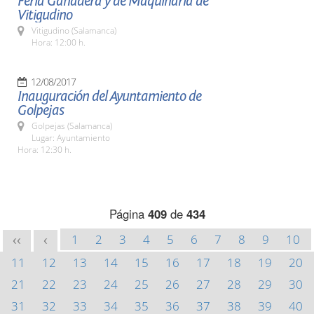
Feria Ganadera y de Maquinaria de
Vitigudino
Vitigudino (Salamanca)
Hora: 12:00 h.
12/08/2017
Inauguración del Ayuntamiento de
Golpejas
Golpejas (Salamanca)
Lugar: Ayuntamiento
Hora: 12:30 h.
Página
409
de
434
1
2
3
4
5
6
7
8
9
10
<<
<
11
12
13
14
15
16
17
18
19
20
21
22
23
24
25
26
27
28
29
30
31
32
33
34
35
36
37
38
39
40