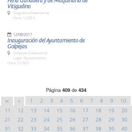
Feria Ganadera y de Maquinaria de
Vitigudino
Vitigudino (Salamanca)
Hora: 12:00 h.
12/08/2017
Inauguración del Ayuntamiento de
Golpejas
Golpejas (Salamanca)
Lugar: Ayuntamiento
Hora: 12:30 h.
Página
409
de
434
1
2
3
4
5
6
7
8
9
10
<<
<
11
12
13
14
15
16
17
18
19
20
21
22
23
24
25
26
27
28
29
30
31
32
33
34
35
36
37
38
39
40