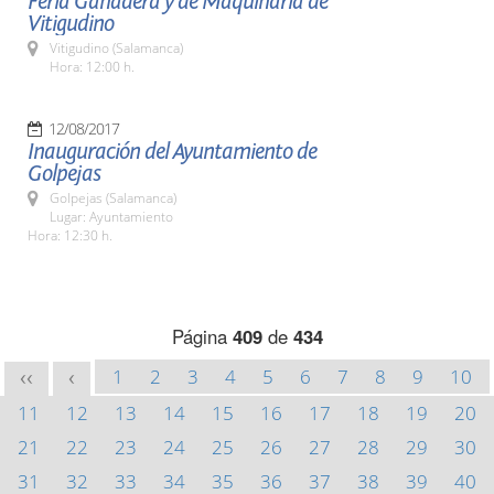
Feria Ganadera y de Maquinaria de
Vitigudino
Vitigudino (Salamanca)
Hora: 12:00 h.
12/08/2017
Inauguración del Ayuntamiento de
Golpejas
Golpejas (Salamanca)
Lugar: Ayuntamiento
Hora: 12:30 h.
Página
409
de
434
1
2
3
4
5
6
7
8
9
10
<<
<
11
12
13
14
15
16
17
18
19
20
21
22
23
24
25
26
27
28
29
30
31
32
33
34
35
36
37
38
39
40