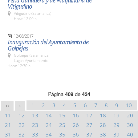
Feria Ganadera y de Maquinaria de
Vitigudino
Vitigudino (Salamanca)
Hora: 12:00 h.
12/08/2017
Inauguración del Ayuntamiento de
Golpejas
Golpejas (Salamanca)
Lugar: Ayuntamiento
Hora: 12:30 h.
Página
409
de
434
1
2
3
4
5
6
7
8
9
10
<<
<
11
12
13
14
15
16
17
18
19
20
21
22
23
24
25
26
27
28
29
30
31
32
33
34
35
36
37
38
39
40