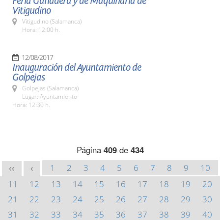
Feria Ganadera y de Maquinaria de
Vitigudino
Vitigudino (Salamanca)
Hora: 12:00 h.
12/08/2017
Inauguración del Ayuntamiento de
Golpejas
Golpejas (Salamanca)
Lugar: Ayuntamiento
Hora: 12:30 h.
Página
409
de
434
1
2
3
4
5
6
7
8
9
10
<<
<
11
12
13
14
15
16
17
18
19
20
21
22
23
24
25
26
27
28
29
30
31
32
33
34
35
36
37
38
39
40