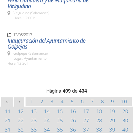
Feria Ganadera y de Maquinaria de
Vitigudino
Vitigudino (Salamanca)
Hora: 12:00 h.
12/08/2017
Inauguración del Ayuntamiento de
Golpejas
Golpejas (Salamanca)
Lugar: Ayuntamiento
Hora: 12:30 h.
Página
409
de
434
1
2
3
4
5
6
7
8
9
10
<<
<
11
12
13
14
15
16
17
18
19
20
21
22
23
24
25
26
27
28
29
30
31
32
33
34
35
36
37
38
39
40