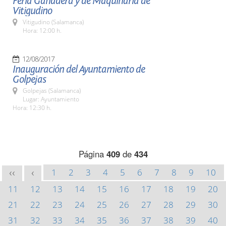
Feria Ganadera y de Maquinaria de
Vitigudino
Vitigudino (Salamanca)
Hora: 12:00 h.
12/08/2017
Inauguración del Ayuntamiento de
Golpejas
Golpejas (Salamanca)
Lugar: Ayuntamiento
Hora: 12:30 h.
Página
409
de
434
1
2
3
4
5
6
7
8
9
10
<<
<
11
12
13
14
15
16
17
18
19
20
21
22
23
24
25
26
27
28
29
30
31
32
33
34
35
36
37
38
39
40