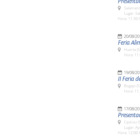
Presentac
Salamanc
Lugar: Sa
Hora: 11:30 
20/08/20
Feria Al
Huerta (
Hora: 11:
19/08/20
II Feria 
Bogajo (
Hora: 11:
17/08/20
Presentac
Cipérez 
Lugar: A
Hora: 12:00 