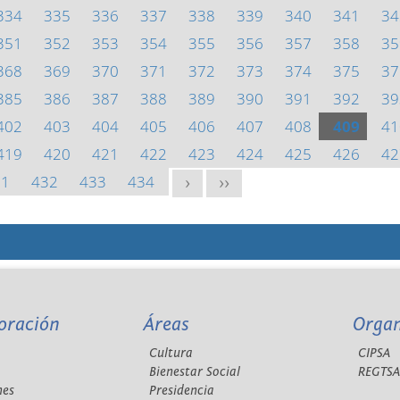
334
335
336
337
338
339
340
341
34
351
352
353
354
355
356
357
358
35
368
369
370
371
372
373
374
375
37
385
386
387
388
389
390
391
392
39
402
403
404
405
406
407
408
409
41
419
420
421
422
423
424
425
426
42
31
432
433
434
>
>>
oración
Áreas
Orga
Cultura
CIPSA
Bienestar Social
REGTS
nes
Presidencia