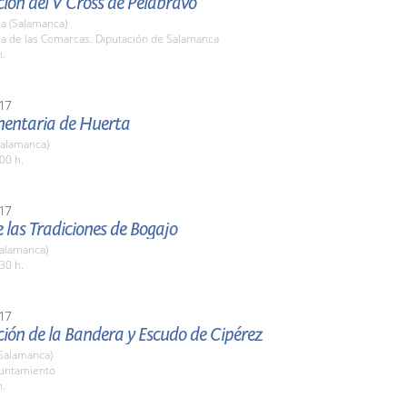
ión del V Cross de Pelabravo
a (Salamanca)
la de las Comarcas. Diputación de Salamanca
h.
17
imentaria de Huerta
Salamanca)
00 h.
17
de las Tradiciones de Bogajo
Salamanca)
30 h.
17
ión de la Bandera y Escudo de Cipérez
(Salamanca)
yuntamiento
h.