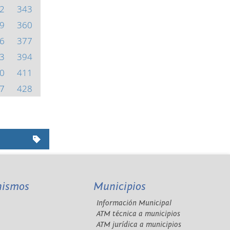
2
343
9
360
6
377
3
394
0
411
7
428
nismos
Municipios
Información Municipal
A
ATM técnica a municipios
ATM jurídica a municipios