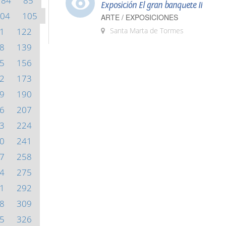
84
85
Exposición El gran banquete II
04
105
ARTE / EXPOSICIONES
1
122
Santa Marta de Tormes
8
139
5
156
2
173
9
190
6
207
3
224
0
241
7
258
4
275
1
292
8
309
5
326