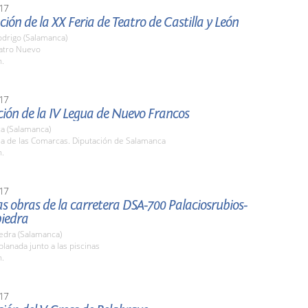
17
ión de la XX Feria de Teatro de Castilla y León
odrigo (Salamanca)
eatro Nuevo
h.
17
ión de la IV Legua de Nuevo Francos
a (Salamanca)
la de las Comarcas. Diputación de Salamanca
h.
17
las obras de la carretera DSA-700 Palaciosrubios-
iedra
edra (Salamanca)
planada junto a las piscinas
h.
17