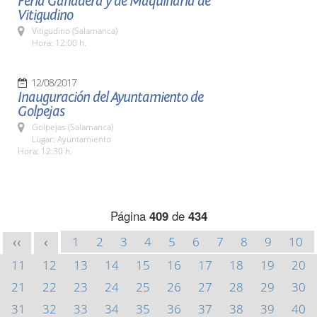
Feria Ganadera y de Maquinaria de
Vitigudino
Vitigudino (Salamanca)
Hora: 12:00 h.
12/08/2017
Inauguración del Ayuntamiento de
Golpejas
Golpejas (Salamanca)
Lugar: Ayuntamiento
Hora: 12:30 h.
Página
409
de
434
1
2
3
4
5
6
7
8
9
10
<<
<
11
12
13
14
15
16
17
18
19
20
21
22
23
24
25
26
27
28
29
30
31
32
33
34
35
36
37
38
39
40