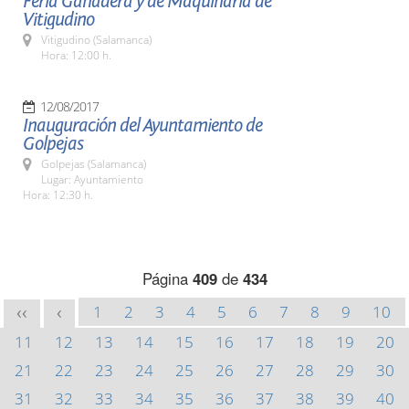
Feria Ganadera y de Maquinaria de
Vitigudino
Vitigudino (Salamanca)
Hora: 12:00 h.
12/08/2017
Inauguración del Ayuntamiento de
Golpejas
Golpejas (Salamanca)
Lugar: Ayuntamiento
Hora: 12:30 h.
Página
409
de
434
1
2
3
4
5
6
7
8
9
10
<<
<
11
12
13
14
15
16
17
18
19
20
21
22
23
24
25
26
27
28
29
30
31
32
33
34
35
36
37
38
39
40