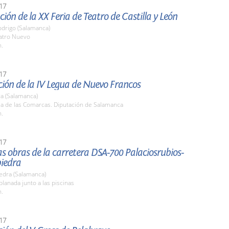
17
ión de la XX Feria de Teatro de Castilla y León
odrigo (Salamanca)
eatro Nuevo
h.
17
ión de la IV Legua de Nuevo Francos
a (Salamanca)
la de las Comarcas. Diputación de Salamanca
h.
17
las obras de la carretera DSA-700 Palaciosrubios-
iedra
edra (Salamanca)
planada junto a las piscinas
h.
17