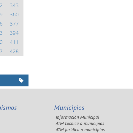
2
343
9
360
6
377
3
394
0
411
7
428
nismos
Municipios
Información Municipal
A
ATM técnica a municipios
ATM jurídica a municipios