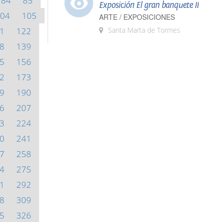
84
85
Exposición El gran banquete II
04
105
ARTE / EXPOSICIONES
1
122
Santa Marta de Tormes
8
139
5
156
2
173
9
190
6
207
3
224
0
241
7
258
4
275
1
292
8
309
5
326