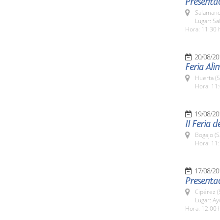
Presentac
Salamanc
Lugar: Sa
Hora: 11:30 
20/08/20
Feria Al
Huerta (
Hora: 11:
19/08/20
II Feria 
Bogajo (
Hora: 11:
17/08/20
Presentac
Cipérez 
Lugar: A
Hora: 12:00 