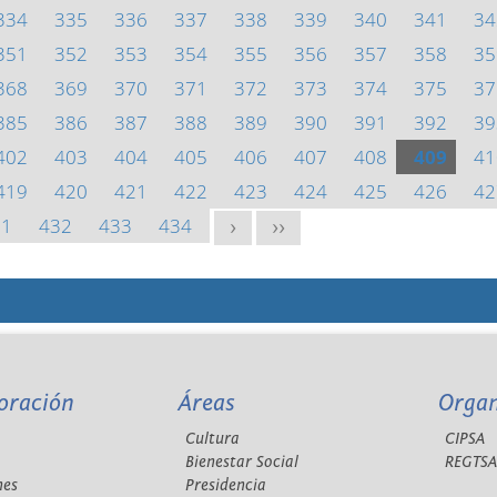
334
335
336
337
338
339
340
341
34
351
352
353
354
355
356
357
358
35
368
369
370
371
372
373
374
375
37
385
386
387
388
389
390
391
392
39
402
403
404
405
406
407
408
409
41
419
420
421
422
423
424
425
426
42
31
432
433
434
>
>>
oración
Áreas
Orga
Cultura
CIPSA
Bienestar Social
REGTS
nes
Presidencia