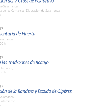
ión del V Cross de Pelabravo
a (Salamanca)
la de las Comarcas. Diputación de Salamanca
h.
17
imentaria de Huerta
Salamanca)
00 h.
17
de las Tradiciones de Bogajo
Salamanca)
30 h.
17
ión de la Bandera y Escudo de Cipérez
(Salamanca)
yuntamiento
h.