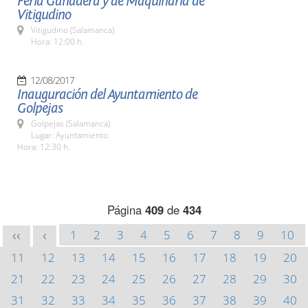
Feria Ganadera y de Maquinaria de
Vitigudino
Vitigudino (Salamanca)
Hora: 12:00 h.
12/08/2017
Inauguración del Ayuntamiento de
Golpejas
Golpejas (Salamanca)
Lugar: Ayuntamiento
Hora: 12:30 h.
Página
409
de
434
1
2
3
4
5
6
7
8
9
10
<<
<
11
12
13
14
15
16
17
18
19
20
21
22
23
24
25
26
27
28
29
30
31
32
33
34
35
36
37
38
39
40