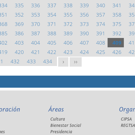
334
335
336
337
338
339
340
341
34
351
352
353
354
355
356
357
358
35
368
369
370
371
372
373
374
375
37
385
386
387
388
389
390
391
392
39
402
403
404
405
406
407
408
409
41
419
420
421
422
423
424
425
426
42
31
432
433
434
>
>>
oración
Áreas
Orga
Cultura
CIPSA
Bienestar Social
REGTS
nes
Presidencia