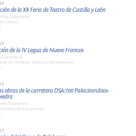
17
ión de la XX Feria de Teatro de Castilla y León
odrigo (Salamanca)
eatro Nuevo
h.
17
ión de la IV Legua de Nuevo Francos
a (Salamanca)
la de las Comarcas. Diputación de Salamanca
h.
17
las obras de la carretera DSA-700 Palaciosrubios-
iedra
edra (Salamanca)
planada junto a las piscinas
h.
17