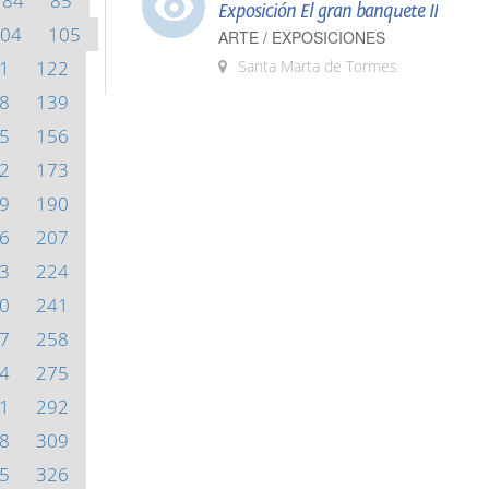
84
85
Exposición El gran banquete II
04
105
ARTE / EXPOSICIONES
1
122
Santa Marta de Tormes
8
139
5
156
2
173
9
190
6
207
3
224
0
241
7
258
4
275
1
292
8
309
5
326