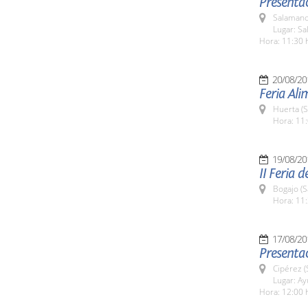
Presentac
Salamanc
Lugar: Sa
Hora: 11:30 
20/08/20
Feria Al
Huerta (
Hora: 11:
19/08/20
II Feria 
Bogajo (
Hora: 11:
17/08/20
Presentac
Cipérez 
Lugar: A
Hora: 12:00 