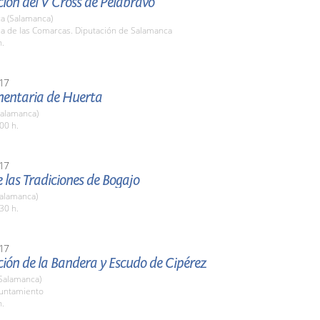
ión del V Cross de Pelabravo
a (Salamanca)
la de las Comarcas. Diputación de Salamanca
h.
17
imentaria de Huerta
Salamanca)
00 h.
17
de las Tradiciones de Bogajo
Salamanca)
30 h.
17
ión de la Bandera y Escudo de Cipérez
(Salamanca)
yuntamiento
h.