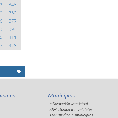
2
343
9
360
6
377
3
394
0
411
7
428
nismos
Municipios
Información Municipal
A
ATM técnica a municipios
ATM jurídica a municipios