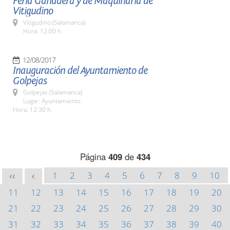
Feria Ganadera y de Maquinaria de
Vitigudino
Vitigudino (Salamanca)
Hora: 12:00 h.
12/08/2017
Inauguración del Ayuntamiento de
Golpejas
Golpejas (Salamanca)
Lugar: Ayuntamiento
Hora: 12:30 h.
Página
409
de
434
1
2
3
4
5
6
7
8
9
10
<<
<
11
12
13
14
15
16
17
18
19
20
21
22
23
24
25
26
27
28
29
30
31
32
33
34
35
36
37
38
39
40