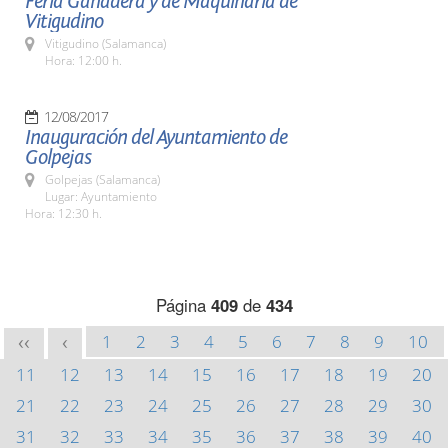
Feria Ganadera y de Maquinaria de
Vitigudino
Vitigudino (Salamanca)
Hora: 12:00 h.
12/08/2017
Inauguración del Ayuntamiento de
Golpejas
Golpejas (Salamanca)
Lugar: Ayuntamiento
Hora: 12:30 h.
Página
409
de
434
1
2
3
4
5
6
7
8
9
10
<<
<
11
12
13
14
15
16
17
18
19
20
21
22
23
24
25
26
27
28
29
30
31
32
33
34
35
36
37
38
39
40