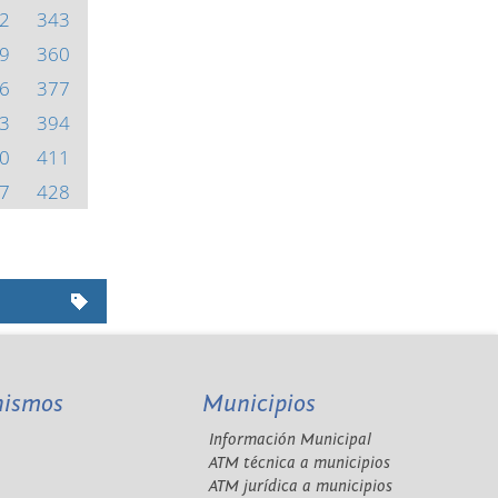
2
343
9
360
6
377
3
394
0
411
7
428
nismos
Municipios
Información Municipal
A
ATM técnica a municipios
ATM jurídica a municipios