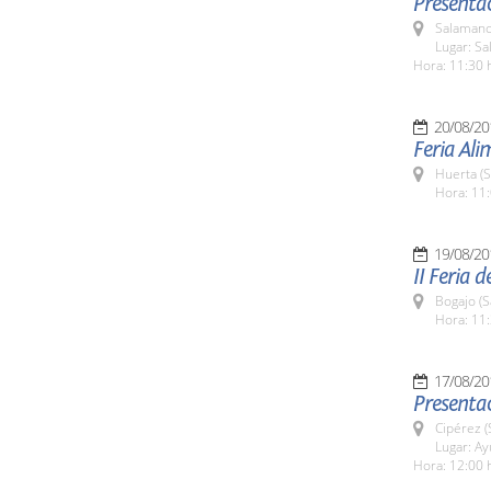
Presentac
Salamanc
Lugar: Sa
Hora: 11:30 
20/08/20
Feria Al
Huerta (
Hora: 11:
19/08/20
II Feria 
Bogajo (
Hora: 11:
17/08/20
Presentac
Cipérez 
Lugar: A
Hora: 12:00 