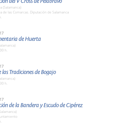
ión del V Cross de Pelabravo
a (Salamanca)
la de las Comarcas. Diputación de Salamanca
h.
17
imentaria de Huerta
Salamanca)
00 h.
17
de las Tradiciones de Bogajo
Salamanca)
30 h.
17
ión de la Bandera y Escudo de Cipérez
(Salamanca)
yuntamiento
h.