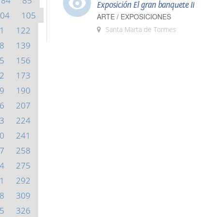
84
85
Exposición El gran banquete II
04
105
ARTE / EXPOSICIONES
1
122
Santa Marta de Tormes
8
139
5
156
2
173
9
190
6
207
3
224
0
241
7
258
4
275
1
292
8
309
5
326