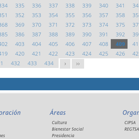
334
335
336
337
338
339
340
341
34
351
352
353
354
355
356
357
358
35
368
369
370
371
372
373
374
375
37
385
386
387
388
389
390
391
392
39
402
403
404
405
406
407
408
409
41
419
420
421
422
423
424
425
426
42
31
432
433
434
>
>>
oración
Áreas
Orga
Cultura
CIPSA
Bienestar Social
REGTS
nes
Presidencia