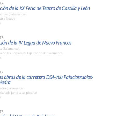
17
ión de la XX Feria de Teatro de Castilla y León
odrigo (Salamanca)
eatro Nuevo
h.
17
ión de la IV Legua de Nuevo Francos
a (Salamanca)
la de las Comarcas. Diputación de Salamanca
h.
17
las obras de la carretera DSA-700 Palaciosrubios-
iedra
edra (Salamanca)
planada junto a las piscinas
h.
17