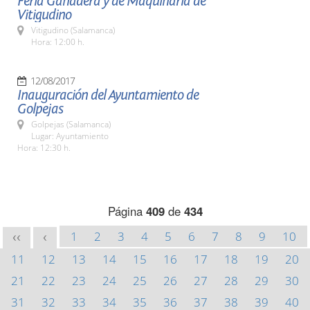
Feria Ganadera y de Maquinaria de
Vitigudino
Vitigudino (Salamanca)
Hora: 12:00 h.
12/08/2017
Inauguración del Ayuntamiento de
Golpejas
Golpejas (Salamanca)
Lugar: Ayuntamiento
Hora: 12:30 h.
Página
409
de
434
1
2
3
4
5
6
7
8
9
10
<<
<
11
12
13
14
15
16
17
18
19
20
21
22
23
24
25
26
27
28
29
30
31
32
33
34
35
36
37
38
39
40