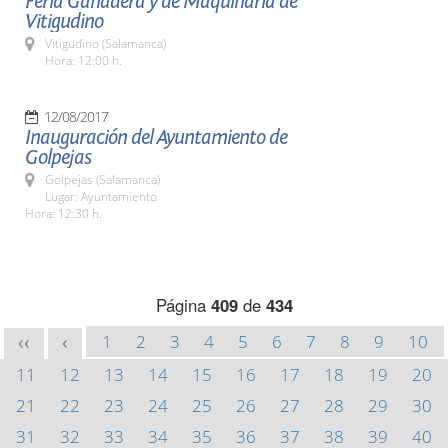
Feria Ganadera y de Maquinaria de
Vitigudino
Vitigudino (Salamanca)
Hora: 12:00 h.
12/08/2017
Inauguración del Ayuntamiento de
Golpejas
Golpejas (Salamanca)
Lugar: Ayuntamiento
Hora: 12:30 h.
Página
409
de
434
1
2
3
4
5
6
7
8
9
10
<<
<
11
12
13
14
15
16
17
18
19
20
21
22
23
24
25
26
27
28
29
30
31
32
33
34
35
36
37
38
39
40