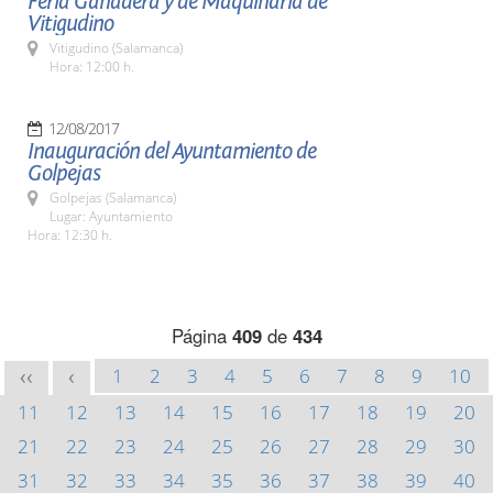
Feria Ganadera y de Maquinaria de
Vitigudino
Vitigudino (Salamanca)
Hora: 12:00 h.
12/08/2017
Inauguración del Ayuntamiento de
Golpejas
Golpejas (Salamanca)
Lugar: Ayuntamiento
Hora: 12:30 h.
Página
409
de
434
1
2
3
4
5
6
7
8
9
10
<<
<
11
12
13
14
15
16
17
18
19
20
21
22
23
24
25
26
27
28
29
30
31
32
33
34
35
36
37
38
39
40