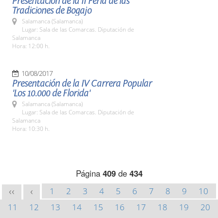
Presentación de la II Feria de las
Tradiciones de Bogajo
Salamanca (Salamanca)
Lugar: Sala de las Comarcas. Diputación de
Salamanca
Hora: 12:00 h.
10/08/2017
Presentación de la IV Carrera Popular
'Los 10.000 de Florida'
Salamanca (Salamanca)
Lugar: Sala de las Comarcas. Diputación de
Salamanca
Hora: 10:30 h.
Página
409
de
434
1
2
3
4
5
6
7
8
9
10
<<
<
11
12
13
14
15
16
17
18
19
20