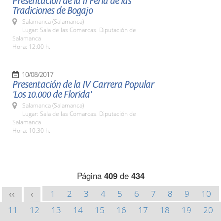
Presentación de la II Feria de las
Tradiciones de Bogajo
Salamanca (Salamanca)
Lugar: Sala de las Comarcas. Diputación de
Salamanca
Hora: 12:00 h.
10/08/2017
Presentación de la IV Carrera Popular
'Los 10.000 de Florida'
Salamanca (Salamanca)
Lugar: Sala de las Comarcas. Diputación de
Salamanca
Hora: 10:30 h.
Página
409
de
434
1
2
3
4
5
6
7
8
9
10
<<
<
11
12
13
14
15
16
17
18
19
20