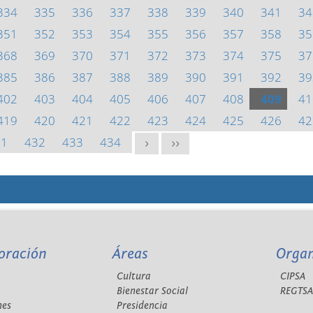
334
335
336
337
338
339
340
341
34
351
352
353
354
355
356
357
358
35
368
369
370
371
372
373
374
375
37
385
386
387
388
389
390
391
392
39
402
403
404
405
406
407
408
409
41
419
420
421
422
423
424
425
426
42
31
432
433
434
>
>>
oración
Áreas
Orga
Cultura
CIPSA
Bienestar Social
REGTS
nes
Presidencia