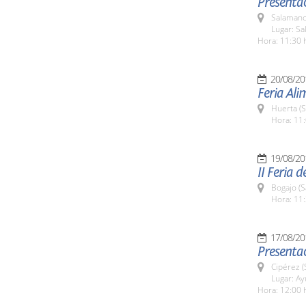
Presentac
Salamanc
Lugar: Sa
Hora: 11:30 
20/08/20
Feria Al
Huerta (
Hora: 11:
19/08/20
II Feria 
Bogajo (
Hora: 11:
17/08/20
Presentac
Cipérez 
Lugar: A
Hora: 12:00 