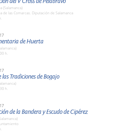
ión del V Cross de Pelabravo
a (Salamanca)
la de las Comarcas. Diputación de Salamanca
h.
17
imentaria de Huerta
Salamanca)
00 h.
17
de las Tradiciones de Bogajo
Salamanca)
30 h.
17
ión de la Bandera y Escudo de Cipérez
(Salamanca)
yuntamiento
h.