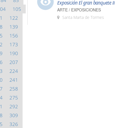
84
85
Exposición El gran banquete II
04
105
ARTE / EXPOSICIONES
1
122
Santa Marta de Tormes
8
139
5
156
2
173
9
190
6
207
3
224
0
241
7
258
4
275
1
292
8
309
5
326