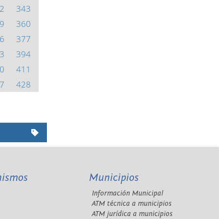
2
343
9
360
6
377
3
394
0
411
7
428
nismos
Municipios
Información Municipal
A
ATM técnica a municipios
ATM jurídica a municipios