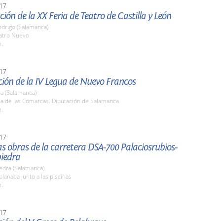
17
ión de la XX Feria de Teatro de Castilla y León
odrigo (Salamanca)
eatro Nuevo
h.
17
ión de la IV Legua de Nuevo Francos
a (Salamanca)
la de las Comarcas. Diputación de Salamanca
h.
17
las obras de la carretera DSA-700 Palaciosrubios-
iedra
edra (Salamanca)
planada junto a las piscinas
h.
17