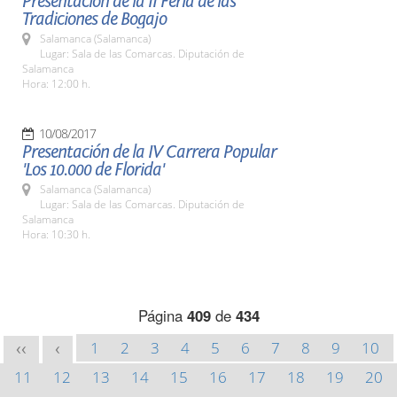
Presentación de la II Feria de las
Tradiciones de Bogajo
Salamanca (Salamanca)
Lugar: Sala de las Comarcas. Diputación de
Salamanca
Hora: 12:00 h.
10/08/2017
Presentación de la IV Carrera Popular
'Los 10.000 de Florida'
Salamanca (Salamanca)
Lugar: Sala de las Comarcas. Diputación de
Salamanca
Hora: 10:30 h.
Página
409
de
434
1
2
3
4
5
6
7
8
9
10
<<
<
11
12
13
14
15
16
17
18
19
20