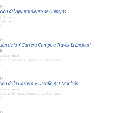
17
ción del Ayuntamiento de Golpejas
 (Salamanca)
yuntamiento
h.
17
ión de la X Carrera Campo a Través 'El Encinar'
s
a (Salamanca)
la de las Comarcas. Diputación de Salamanca
h.
17
ción de la Carrera V Desafío BTT Monleón
a (Salamanca)
la de las Comarcas. Diputación de Salamanca
h.
17