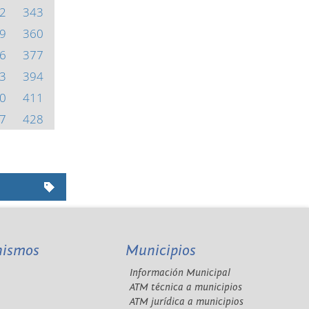
2
343
9
360
6
377
3
394
0
411
7
428
nismos
Municipios
Información Municipal
A
ATM técnica a municipios
ATM jurídica a municipios