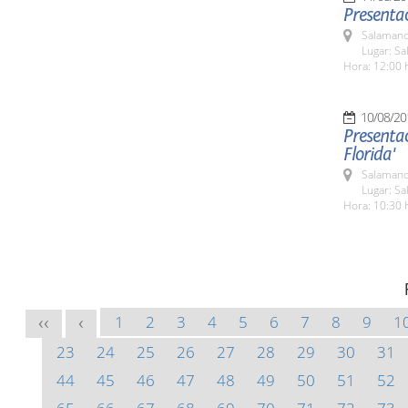
Presentac
Salamanc
Lugar: Sa
Hora: 12:00 
10/08/20
Presentac
Florida'
Salamanc
Lugar: Sa
Hora: 10:30 
1
2
3
4
5
6
7
8
9
1
<<
<
23
24
25
26
27
28
29
30
31
44
45
46
47
48
49
50
51
52