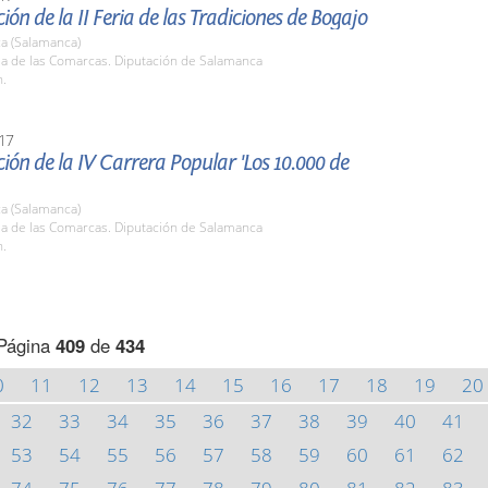
ión de la II Feria de las Tradiciones de Bogajo
a (Salamanca)
la de las Comarcas. Diputación de Salamanca
h.
17
ión de la IV Carrera Popular 'Los 10.000 de
a (Salamanca)
la de las Comarcas. Diputación de Salamanca
h.
Página
409
de
434
0
11
12
13
14
15
16
17
18
19
20
32
33
34
35
36
37
38
39
40
41
53
54
55
56
57
58
59
60
61
62