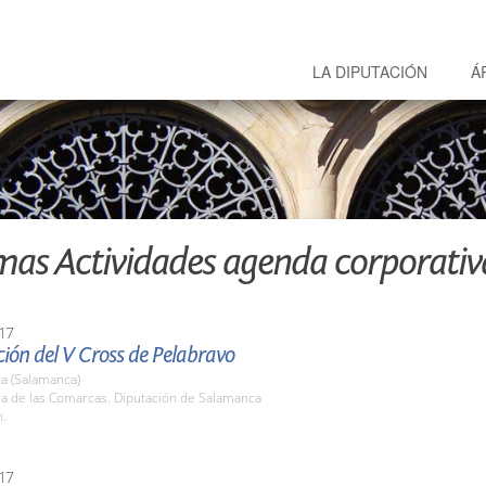
LA DIPUTACIÓN
Á
mas Actividades agenda corporativ
17
ión del V Cross de Pelabravo
a (Salamanca)
la de las Comarcas. Diputación de Salamanca
h.
17