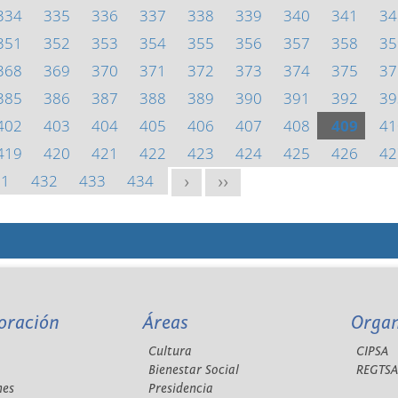
334
335
336
337
338
339
340
341
34
351
352
353
354
355
356
357
358
35
368
369
370
371
372
373
374
375
37
385
386
387
388
389
390
391
392
39
402
403
404
405
406
407
408
409
41
419
420
421
422
423
424
425
426
42
31
432
433
434
>
>>
oración
Áreas
Orga
Cultura
CIPSA
Bienestar Social
REGTS
nes
Presidencia