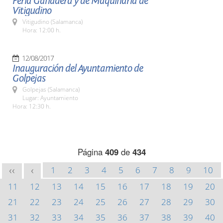
Feria Ganadera y de Maquinaria de
Vitigudino
Vitigudino (Salamanca)
Hora: 12:00 h.
12/08/2017
Inauguración del Ayuntamiento de
Golpejas
Golpejas (Salamanca)
Lugar: Ayuntamiento
Hora: 12:30 h.
Página
409
de
434
1
2
3
4
5
6
7
8
9
10
<<
<
11
12
13
14
15
16
17
18
19
20
21
22
23
24
25
26
27
28
29
30
31
32
33
34
35
36
37
38
39
40