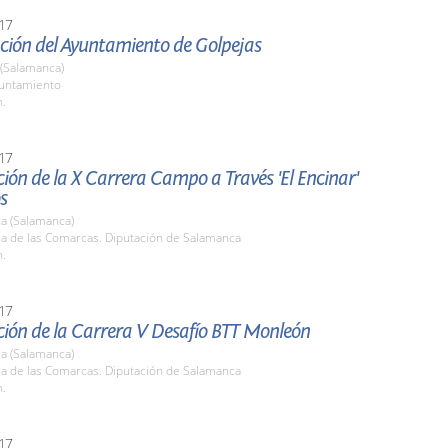
17
ción del Ayuntamiento de Golpejas
 (Salamanca)
yuntamiento
h.
17
ión de la X Carrera Campo a Través 'El Encinar'
s
a (Salamanca)
la de las Comarcas. Diputación de Salamanca
h.
17
ción de la Carrera V Desafío BTT Monleón
a (Salamanca)
la de las Comarcas. Diputación de Salamanca
h.
17