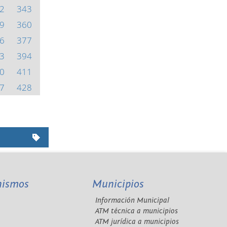
2
343
9
360
6
377
3
394
0
411
7
428
nismos
Municipios
Información Municipal
A
ATM técnica a municipios
ATM jurídica a municipios