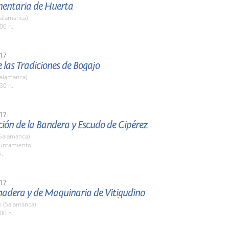
imentaria de Huerta
Salamanca)
00 h.
17
de las Tradiciones de Bogajo
Salamanca)
30 h.
17
ión de la Bandera y Escudo de Cipérez
(Salamanca)
yuntamiento
h.
17
nadera y de Maquinaria de Vitigudino
o (Salamanca)
00 h.