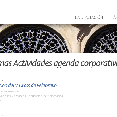
LA DIPUTACIÓN
Á
mas Actividades agenda corporativ
17
ión del V Cross de Pelabravo
a (Salamanca)
la de las Comarcas. Diputación de Salamanca
h.
17