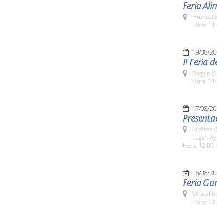
Feria Al
Huerta (
Hora: 11:
19/08/20
II Feria 
Bogajo (
Hora: 11:
17/08/20
Presentac
Cipérez 
Lugar: A
Hora: 12:00 
16/08/20
Feria Ga
Vitigudin
Hora: 12: