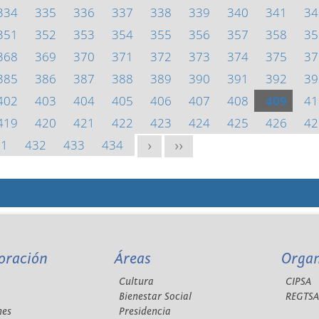
334
335
336
337
338
339
340
341
34
351
352
353
354
355
356
357
358
35
368
369
370
371
372
373
374
375
37
385
386
387
388
389
390
391
392
39
402
403
404
405
406
407
408
409
41
419
420
421
422
423
424
425
426
42
31
432
433
434
>
>>
oración
Áreas
Orga
Cultura
CIPSA
Bienestar Social
REGTS
nes
Presidencia