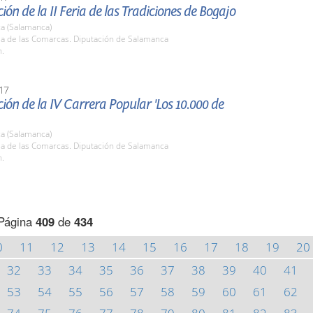
ión de la II Feria de las Tradiciones de Bogajo
a (Salamanca)
la de las Comarcas. Diputación de Salamanca
h.
17
ión de la IV Carrera Popular 'Los 10.000 de
a (Salamanca)
la de las Comarcas. Diputación de Salamanca
h.
Página
409
de
434
0
11
12
13
14
15
16
17
18
19
20
32
33
34
35
36
37
38
39
40
41
53
54
55
56
57
58
59
60
61
62