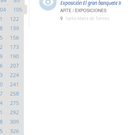
84
85
Exposición El gran banquete II
04
105
ARTE / EXPOSICIONES
1
122
Santa Marta de Tormes
8
139
5
156
2
173
9
190
6
207
3
224
0
241
7
258
4
275
1
292
8
309
5
326