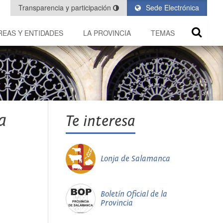
Transparencia y participación
Sede Electrónica
REAS Y ENTIDADES
LA PROVINCIA
TEMAS
a
Te interesa
Lonja de Salamanca
Boletín Oficial de la
Provincia