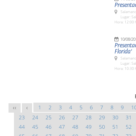
Presentac
Salamanc
Lugar: Sa
Hora: 12:00 
10/08/20
Presentac
Florida'
Salamanc
Lugar: Sa
Hora: 10:30 
1
2
3
4
5
6
7
8
9
1
<<
<
23
24
25
26
27
28
29
30
31
44
45
46
47
48
49
50
51
52