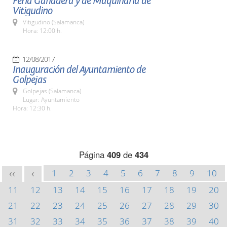
Feria Ganadera y de Maquinaria de
Vitigudino
Vitigudino (Salamanca)
Hora: 12:00 h.
12/08/2017
Inauguración del Ayuntamiento de
Golpejas
Golpejas (Salamanca)
Lugar: Ayuntamiento
Hora: 12:30 h.
Página
409
de
434
1
2
3
4
5
6
7
8
9
10
<<
<
11
12
13
14
15
16
17
18
19
20
21
22
23
24
25
26
27
28
29
30
31
32
33
34
35
36
37
38
39
40