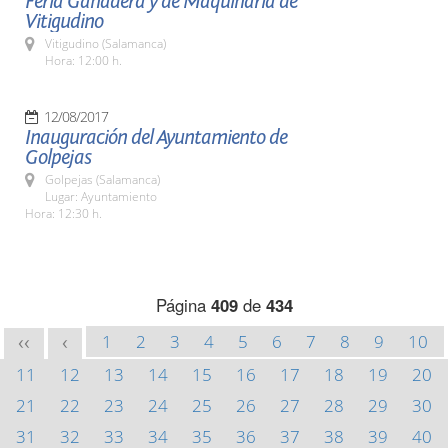
Feria Ganadera y de Maquinaria de
Vitigudino
Vitigudino (Salamanca)
Hora: 12:00 h.
12/08/2017
Inauguración del Ayuntamiento de
Golpejas
Golpejas (Salamanca)
Lugar: Ayuntamiento
Hora: 12:30 h.
Página
409
de
434
1
2
3
4
5
6
7
8
9
10
<<
<
11
12
13
14
15
16
17
18
19
20
21
22
23
24
25
26
27
28
29
30
31
32
33
34
35
36
37
38
39
40