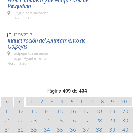
Feria Ganadera y de Maquinaria de
Vitigudino
Vitigudino (Salamanca)
Hora: 12:00 h.
12/08/2017
Inauguración del Ayuntamiento de
Golpejas
Golpejas (Salamanca)
Lugar: Ayuntamiento
Hora: 12:30 h.
Página
409
de
434
1
2
3
4
5
6
7
8
9
10
<<
<
11
12
13
14
15
16
17
18
19
20
21
22
23
24
25
26
27
28
29
30
31
32
33
34
35
36
37
38
39
40