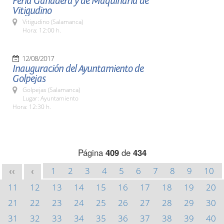
Feria Ganadera y de Maquinaria de
Vitigudino
Vitigudino (Salamanca)
Hora: 12:00 h.
12/08/2017
Inauguración del Ayuntamiento de
Golpejas
Golpejas (Salamanca)
Lugar: Ayuntamiento
Hora: 12:30 h.
Página
409
de
434
1
2
3
4
5
6
7
8
9
10
<<
<
11
12
13
14
15
16
17
18
19
20
21
22
23
24
25
26
27
28
29
30
31
32
33
34
35
36
37
38
39
40