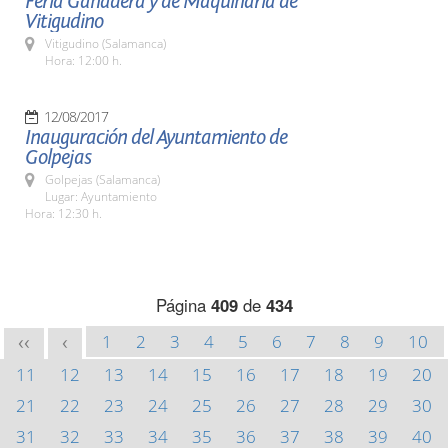
Feria Ganadera y de Maquinaria de
Vitigudino
Vitigudino (Salamanca)
Hora: 12:00 h.
12/08/2017
Inauguración del Ayuntamiento de
Golpejas
Golpejas (Salamanca)
Lugar: Ayuntamiento
Hora: 12:30 h.
Página
409
de
434
1
2
3
4
5
6
7
8
9
10
<<
<
11
12
13
14
15
16
17
18
19
20
21
22
23
24
25
26
27
28
29
30
31
32
33
34
35
36
37
38
39
40