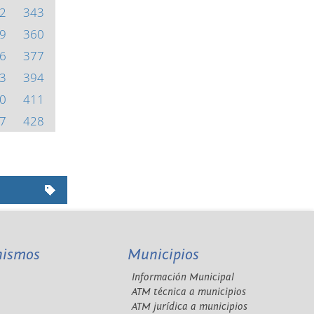
2
343
9
360
6
377
3
394
0
411
7
428
nismos
Municipios
Información Municipal
A
ATM técnica a municipios
ATM jurídica a municipios