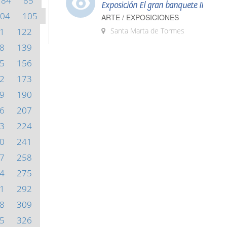
84
85
Exposición El gran banquete II
04
105
ARTE / EXPOSICIONES
1
122
Santa Marta de Tormes
8
139
5
156
2
173
9
190
6
207
3
224
0
241
7
258
4
275
1
292
8
309
5
326