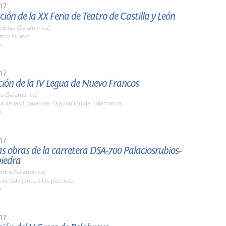
17
ión de la XX Feria de Teatro de Castilla y León
odrigo (Salamanca)
eatro Nuevo
h.
17
ión de la IV Legua de Nuevo Francos
a (Salamanca)
la de las Comarcas. Diputación de Salamanca
h.
17
las obras de la carretera DSA-700 Palaciosrubios-
iedra
edra (Salamanca)
planada junto a las piscinas
h.
17