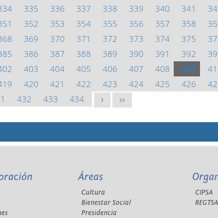
334
335
336
337
338
339
340
341
34
351
352
353
354
355
356
357
358
35
368
369
370
371
372
373
374
375
37
385
386
387
388
389
390
391
392
39
402
403
404
405
406
407
408
409
41
419
420
421
422
423
424
425
426
42
31
432
433
434
>
>>
oración
Áreas
Orga
Cultura
CIPSA
Bienestar Social
REGTS
nes
Presidencia