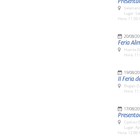
Presentac
Salamanc
Lugar: Sa
Hora: 11:30 
20/08/20
Feria Al
Huerta (
Hora: 11:
19/08/20
II Feria 
Bogajo (
Hora: 11:
17/08/20
Presentac
Cipérez 
Lugar: A
Hora: 12:00 