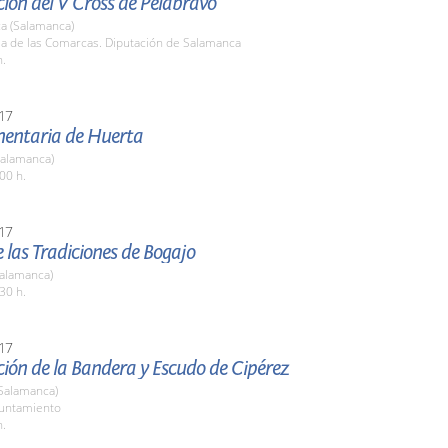
ión del V Cross de Pelabravo
a (Salamanca)
la de las Comarcas. Diputación de Salamanca
h.
17
imentaria de Huerta
Salamanca)
00 h.
17
de las Tradiciones de Bogajo
Salamanca)
30 h.
17
ión de la Bandera y Escudo de Cipérez
(Salamanca)
yuntamiento
h.