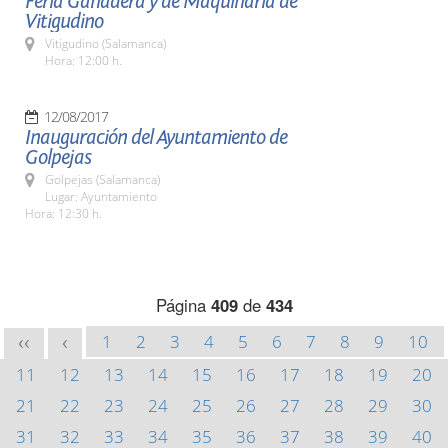
Feria Ganadera y de Maquinaria de
Vitigudino
Vitigudino (Salamanca)
Hora: 12:00 h.
12/08/2017
Inauguración del Ayuntamiento de
Golpejas
Golpejas (Salamanca)
Lugar: Ayuntamiento
Hora: 12:30 h.
Página
409
de
434
1
2
3
4
5
6
7
8
9
10
<<
<
11
12
13
14
15
16
17
18
19
20
21
22
23
24
25
26
27
28
29
30
31
32
33
34
35
36
37
38
39
40