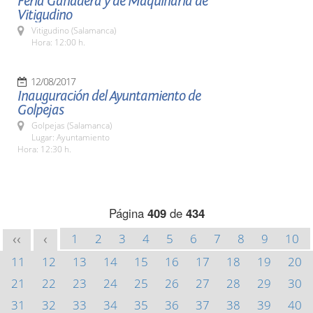
Feria Ganadera y de Maquinaria de
Vitigudino
Vitigudino (Salamanca)
Hora: 12:00 h.
12/08/2017
Inauguración del Ayuntamiento de
Golpejas
Golpejas (Salamanca)
Lugar: Ayuntamiento
Hora: 12:30 h.
Página
409
de
434
1
2
3
4
5
6
7
8
9
10
<<
<
11
12
13
14
15
16
17
18
19
20
21
22
23
24
25
26
27
28
29
30
31
32
33
34
35
36
37
38
39
40